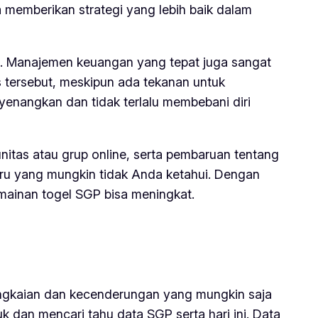
a memberikan strategi yang lebih baik dalam
an. Manajemen keuangan yang tepat juga sangat
s tersebut, meskipun ada tekanan untuk
enangkan dan tidak terlalu membebani diri
nitas atau grup online, serta pembaruan tentang
ru yang mungkin tidak Anda ketahui. Dengan
rmainan togel SGP bisa meningkat.
ngkaian dan kecenderungan yang mungkin saja
k dan mencari tahu data SGP serta hari ini. Data