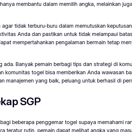
idak hanya membantu dalam memilih angka, melainkan jug
dan agar tidak terburu-buru dalam memutuskan keputus
ktivitas Anda dan pastikan untuk tidak melampaui bata
dapat mempertahankan pengalaman bermain tetap meny
 ada. Banyak pemain berbagi tips dan strategi di komu
gan komunitas togel bisa memberikan Anda wawasan ba
an manajemen yang baik, peluang untuk berhasil di pe
Rekap SGP
 bagi beberapa penggemar togel supaya memahami ra
ra teratur rutin, pemain dapat melihat angka yang masu