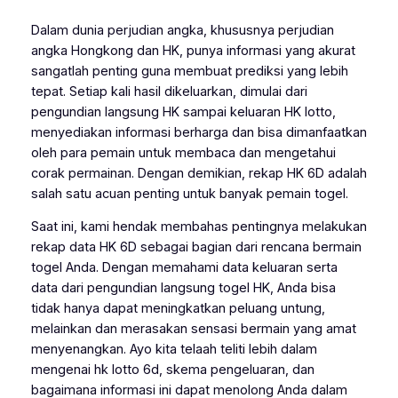
Dalam dunia perjudian angka, khususnya perjudian
angka Hongkong dan HK, punya informasi yang akurat
sangatlah penting guna membuat prediksi yang lebih
tepat. Setiap kali hasil dikeluarkan, dimulai dari
pengundian langsung HK sampai keluaran HK lotto,
menyediakan informasi berharga dan bisa dimanfaatkan
oleh para pemain untuk membaca dan mengetahui
corak permainan. Dengan demikian, rekap HK 6D adalah
salah satu acuan penting untuk banyak pemain togel.
Saat ini, kami hendak membahas pentingnya melakukan
rekap data HK 6D sebagai bagian dari rencana bermain
togel Anda. Dengan memahami data keluaran serta
data dari pengundian langsung togel HK, Anda bisa
tidak hanya dapat meningkatkan peluang untung,
melainkan dan merasakan sensasi bermain yang amat
menyenangkan. Ayo kita telaah teliti lebih dalam
mengenai hk lotto 6d, skema pengeluaran, dan
bagaimana informasi ini dapat menolong Anda dalam