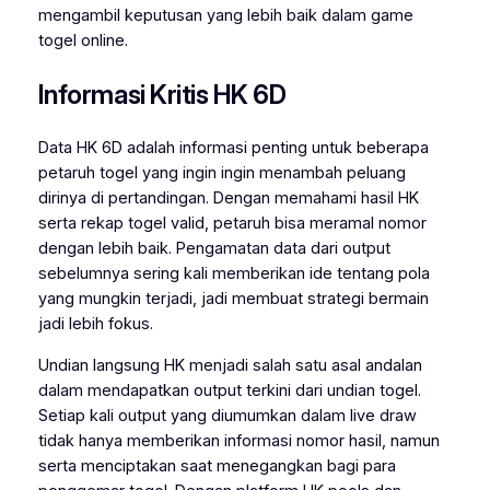
mengambil keputusan yang lebih baik dalam game
togel online.
Informasi Kritis HK 6D
Data HK 6D adalah informasi penting untuk beberapa
petaruh togel yang ingin ingin menambah peluang
dirinya di pertandingan. Dengan memahami hasil HK
serta rekap togel valid, petaruh bisa meramal nomor
dengan lebih baik. Pengamatan data dari output
sebelumnya sering kali memberikan ide tentang pola
yang mungkin terjadi, jadi membuat strategi bermain
jadi lebih fokus.
Undian langsung HK menjadi salah satu asal andalan
dalam mendapatkan output terkini dari undian togel.
Setiap kali output yang diumumkan dalam live draw
tidak hanya memberikan informasi nomor hasil, namun
serta menciptakan saat menegangkan bagi para