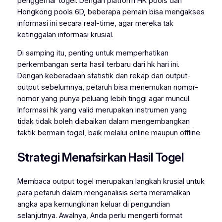
penggemar togel. Dengan platform HK pools dan
Hongkong pools 6D, beberapa pemain bisa mengakses
informasi ini secara real-time, agar mereka tak
ketinggalan informasi krusial.
Di samping itu, penting untuk memperhatikan
perkembangan serta hasil terbaru dari hk hari ini.
Dengan keberadaan statistik dan rekap dari output-
output sebelumnya, petaruh bisa menemukan nomor-
nomor yang punya peluang lebih tinggi agar muncul.
Informasi hk yang valid merupakan instrumen yang
tidak tidak boleh diabaikan dalam mengembangkan
taktik bermain togel, baik melalui online maupun offline.
Strategi Menafsirkan Hasil Togel
Membaca output togel merupakan langkah krusial untuk
para petaruh dalam menganalisis serta meramalkan
angka apa kemungkinan keluar di pengundian
selanjutnya. Awalnya, Anda perlu mengerti format