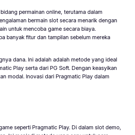
 bidang permainan online, terutama dalam
pengalaman bermain slot secara menarik dengan
ain untuk mencoba game secara biaya.
ba banyak fitur dan tampilan sebelum mereka
nya dana. Ini adalah adalah metode yang ideal
atic Play serta dari PG Soft. Dengan keasyikan
n modal. Inovasi dari Pragmatic Play dalam
ame seperti Pragmatic Play. Di dalam slot demo,