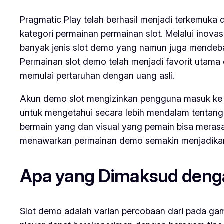
Pragmatic Play telah berhasil menjadi terkemuka
kategori permainan permainan slot. Melalui inov
banyak jenis slot demo yang namun juga mendeb
Permainan slot demo telah menjadi favorit utama
memulai pertaruhan dengan uang asli.
Akun demo slot mengizinkan pengguna masuk ke b
untuk mengetahui secara lebih mendalam tentang 
bermain yang dan visual yang pemain bisa merasa
menawarkan permainan demo semakin menjadikan 
Apa yang Dimaksud deng
Slot demo adalah varian percobaan dari pada gam