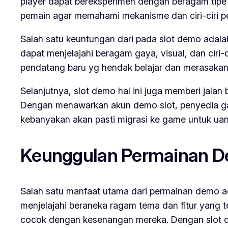
player dapat bereksperimen dengan beragam tipe
pemain agar memahami mekanisme dan ciri-ciri p
Salah satu keuntungan dari pada slot demo adala
dapat menjelajahi beragam gaya, visual, dan ciri-
pendatang baru yg hendak belajar dan merasaka
Selanjutnya, slot demo hal ini juga memberi jal
Dengan menawarkan akun demo slot, penyedia gam
kebanyakan akan pasti migrasi ke game untuk ua
Keunggulan Permainan 
Salah satu manfaat utama dari permainan demo a
menjelajahi beraneka ragam tema dan fitur yang
cocok dengan kesenangan mereka. Dengan slot dem