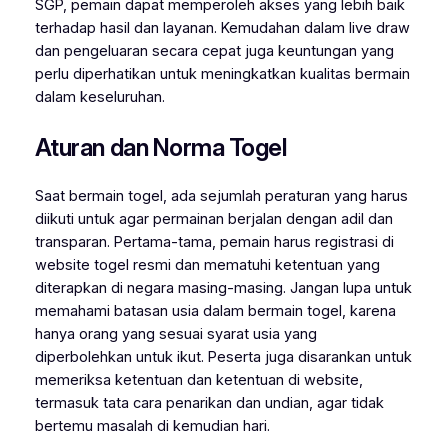
SGP, pemain dapat memperoleh akses yang lebih baik
terhadap hasil dan layanan. Kemudahan dalam live draw
dan pengeluaran secara cepat juga keuntungan yang
perlu diperhatikan untuk meningkatkan kualitas bermain
dalam keseluruhan.
Aturan dan Norma Togel
Saat bermain togel, ada sejumlah peraturan yang harus
diikuti untuk agar permainan berjalan dengan adil dan
transparan. Pertama-tama, pemain harus registrasi di
website togel resmi dan mematuhi ketentuan yang
diterapkan di negara masing-masing. Jangan lupa untuk
memahami batasan usia dalam bermain togel, karena
hanya orang yang sesuai syarat usia yang
diperbolehkan untuk ikut. Peserta juga disarankan untuk
memeriksa ketentuan dan ketentuan di website,
termasuk tata cara penarikan dan undian, agar tidak
bertemu masalah di kemudian hari.