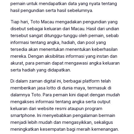
pemain untuk mendapatkan data yang nyata tentang
hasil pengundian serta hasil sebelumnya.
Tiap hari, Toto Macau mengadakan pengundian yang
disebut sebagai keluaran dari Macau. Hasil dari undian
tersebut sangat ditunggu-tunggu oleh pemain, sebab
informasi tentang angka, hadiah, dan pool yang
tersedia akan menentukan menentukan keberhasilan
mereka. Dengan aksibilitas informasi yang instan dan
akurat, para pemain dapat mengawasi angka keluaran
serta hadiah yang didapatkan.
Di dalam zaman digital ini, berbagai platform telah
memberikan jasa lotto di dunia maya, termasuk di
dalamnya Toto. Para pemain kini dapat dengan mudah
mengakses informasi tentang angka serta output
keluaran dari website resmi ataupun program
smartphone. Ini menyebabkan pengalaman bermain
menjadi lebih mudah dan mengasyikkan, sekaligus
meningkatkan kesempatan bagi meraih kemenangan.