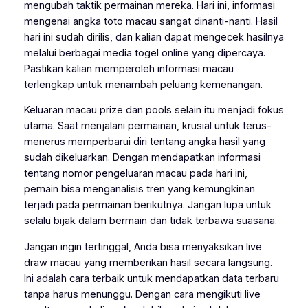
mengubah taktik permainan mereka. Hari ini, informasi
mengenai angka toto macau sangat dinanti-nanti. Hasil
hari ini sudah dirilis, dan kalian dapat mengecek hasilnya
melalui berbagai media togel online yang dipercaya.
Pastikan kalian memperoleh informasi macau
terlengkap untuk menambah peluang kemenangan.
Keluaran macau prize dan pools selain itu menjadi fokus
utama. Saat menjalani permainan, krusial untuk terus-
menerus memperbarui diri tentang angka hasil yang
sudah dikeluarkan. Dengan mendapatkan informasi
tentang nomor pengeluaran macau pada hari ini,
pemain bisa menganalisis tren yang kemungkinan
terjadi pada permainan berikutnya. Jangan lupa untuk
selalu bijak dalam bermain dan tidak terbawa suasana.
Jangan ingin tertinggal, Anda bisa menyaksikan live
draw macau yang memberikan hasil secara langsung.
Ini adalah cara terbaik untuk mendapatkan data terbaru
tanpa harus menunggu. Dengan cara mengikuti live