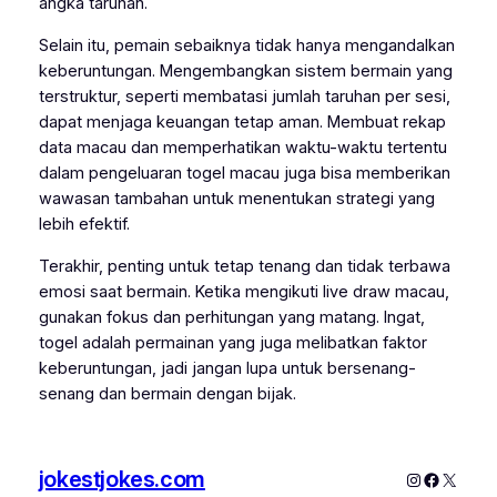
angka taruhan.
Selain itu, pemain sebaiknya tidak hanya mengandalkan
keberuntungan. Mengembangkan sistem bermain yang
terstruktur, seperti membatasi jumlah taruhan per sesi,
dapat menjaga keuangan tetap aman. Membuat rekap
data macau dan memperhatikan waktu-waktu tertentu
dalam pengeluaran togel macau juga bisa memberikan
wawasan tambahan untuk menentukan strategi yang
lebih efektif.
Terakhir, penting untuk tetap tenang dan tidak terbawa
emosi saat bermain. Ketika mengikuti live draw macau,
gunakan fokus dan perhitungan yang matang. Ingat,
togel adalah permainan yang juga melibatkan faktor
keberuntungan, jadi jangan lupa untuk bersenang-
senang dan bermain dengan bijak.
jokestjokes.com
Instagram
Faceboo
X