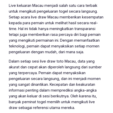
Live keluaran Macau menjadi salah satu cara terbaik
untuk mengikuti pengeluaran togel secara langsung.
Setiap acara live draw Macau memberikan kesempatan
kepada para pemain untuk melihat hasil secara real-
time. Hal ini tidak hanya meningkatkan transparansi
tetapi juga memberikan rasa percaya diri bagi pemain
yang mengikuti permainan ini. Dengan memanfaatkan
teknologi, pemain dapat menyaksikan setiap momen
pengeluaran dengan mudah, dari mana saja.
Dalam setiap sesi live draw toto Macau, data yang
akurat dan cepat akan diperoleh langsung dari sumber
yang terpercaya. Pemain dapat menyaksikan
pengeluaran secara langsung, dan ini menjadi momen
yang sangat dinantikan. Kecepatan dan keakuratan
informasi penting dalam memprediksi angka-angka
yang akan keluar di sesi berikutnya. Oleh karena itu,
banyak peminat togel memilih untuk mengikuti live
draw sebagai referensi utama mereka.