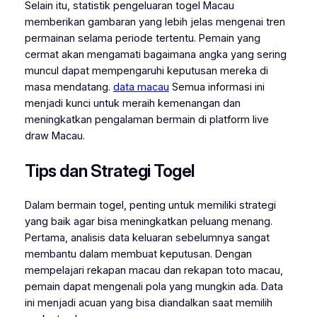
Selain itu, statistik pengeluaran togel Macau
memberikan gambaran yang lebih jelas mengenai tren
permainan selama periode tertentu. Pemain yang
cermat akan mengamati bagaimana angka yang sering
muncul dapat mempengaruhi keputusan mereka di
masa mendatang.
data macau
Semua informasi ini
menjadi kunci untuk meraih kemenangan dan
meningkatkan pengalaman bermain di platform live
draw Macau.
Tips dan Strategi Togel
Dalam bermain togel, penting untuk memiliki strategi
yang baik agar bisa meningkatkan peluang menang.
Pertama, analisis data keluaran sebelumnya sangat
membantu dalam membuat keputusan. Dengan
mempelajari rekapan macau dan rekapan toto macau,
pemain dapat mengenali pola yang mungkin ada. Data
ini menjadi acuan yang bisa diandalkan saat memilih