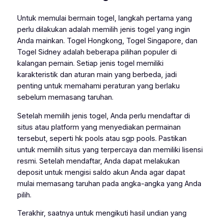
Untuk memulai bermain togel, langkah pertama yang
perlu dilakukan adalah memilih jenis togel yang ingin
Anda mainkan. Togel Hongkong, Togel Singapore, dan
Togel Sidney adalah beberapa pilihan populer di
kalangan pemain. Setiap jenis togel memiliki
karakteristik dan aturan main yang berbeda, jadi
penting untuk memahami peraturan yang berlaku
sebelum memasang taruhan.
Setelah memilih jenis togel, Anda perlu mendaftar di
situs atau platform yang menyediakan permainan
tersebut, seperti hk pools atau sgp pools. Pastikan
untuk memilih situs yang terpercaya dan memiliki lisensi
resmi. Setelah mendaftar, Anda dapat melakukan
deposit untuk mengisi saldo akun Anda agar dapat
mulai memasang taruhan pada angka-angka yang Anda
pilih.
Terakhir, saatnya untuk mengikuti hasil undian yang